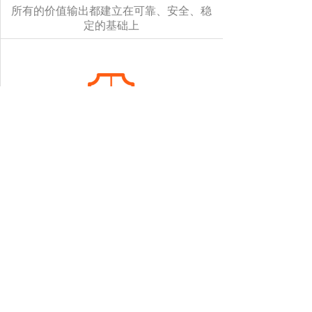
所有的价值输出都建立在可靠、安全、稳
定的基础上
公司文化理念
善默而成、善信而言，善理而建、善用而
定
北京善加机电设备有限公司
地址：北京市通州区通州工业区广聚街11号
电话：010-56209880
手机：13911040001